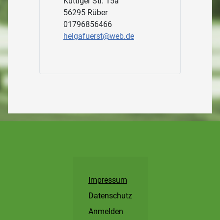
Küttiger Str. 15a
56295
Rüber
01796856466
helgafuerst@web.de
Impressum
Datenschutz
Anmelden